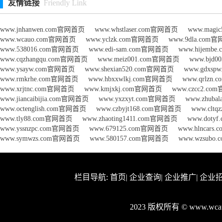
友情链接
Friendly Link
www.jnhanwen.com官网首页
www.whstlaser.com官网首页
www.magi
www.wcauo.com官网首页
www.yclzk.com官网首页
www.9dla.com
www.538016.com官网首页
www.edi-sam.com官网首页
www.hijemb
www.cqzhangqu.com官网首页
www.meiz001.com官网首页
www.bjd
www.ysayw.com官网首页
www.shexian520.com官网首页
www.gdxs
www.rmkrhe.com官网首页
www.hbxxwlkj.com官网首页
www.qrlzn
www.xrjtnc.com官网首页
www.kmjxkj.com官网首页
www.czcc2.c
www.jiancaibijia.com官网首页
www.yxzxyt.com官网首页
www.zhub
www.octenglish.com官网首页
www.czbyjt168.com官网首页
www.clt
www.tly88.com官网首页
www.zhaoting1411.com官网首页
www.doty
www.yssnzpc.com官网首页
www.679125.com官网首页
www.hlncar
www.symwzs.com官网首页
www.580157.com官网首页
www.wzsub
栏目导航:
首页
|
企业查询
|
企业推广
|
企业
2023 版权所有 © www.w