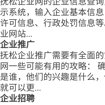
抚松企业网的企业信息查询
示系统，输入企业基本信息
许可信息、行政处罚信息等
业网站...
企业推广
抚松企业推广需要有全面的
网一些可能有用的攻略： 
是谁，他们的兴趣是什么，
就可以更...
企业招聘